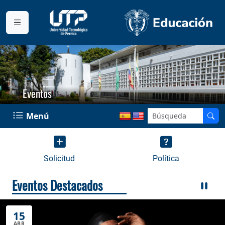
Eventos
Menú
Solicitud
Política
Eventos Destacados
15
ABR