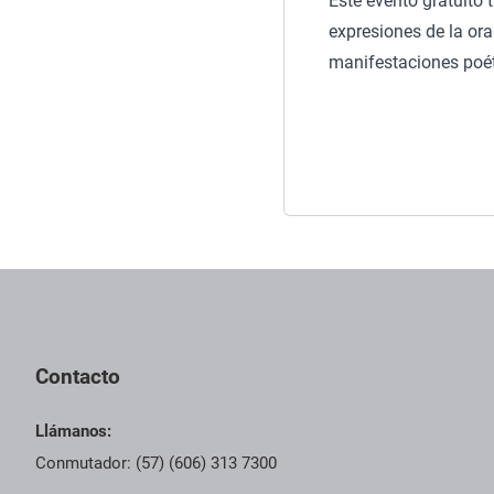
Este evento gratuito t
expresiones de la ora
manifestaciones poét
Pie de página con información de contacto, redes sociales y dat
Contacto
Llámanos:
Conmutador: (57) (606) 313 7300