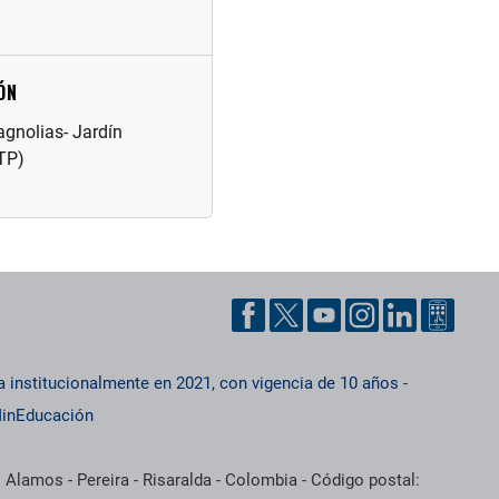
ÓN
agnolias- Jardín
TP)
a institucionalmente en 2021, con vigencia de 10 años
-
inEducación
 Alamos - Pereira - Risaralda - Colombia - Código postal: