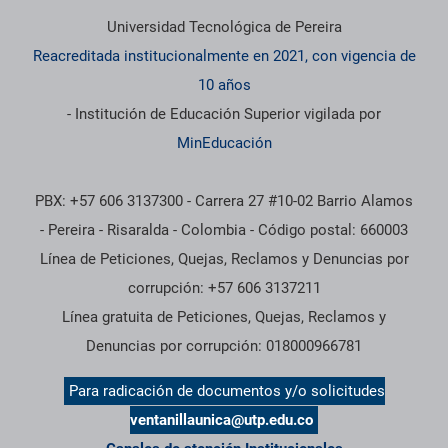
Información institucional
Universidad Tecnológica de Pereira
Reacreditada institucionalmente en 2021, con vigencia de
10 años
- Institución de Educación Superior vigilada por
MinEducación
PBX: +57 606 3137300 - Carrera 27 #10-02 Barrio Alamos
- Pereira - Risaralda - Colombia - Código postal: 660003
Línea de Peticiones, Quejas, Reclamos y Denuncias por
corrupción: +57 606 3137211
Línea gratuita de Peticiones, Quejas, Reclamos y
Denuncias por corrupción: 018000966781
Para radicación de documentos y/o solicitudes
ventanillaunica@utp.edu.co